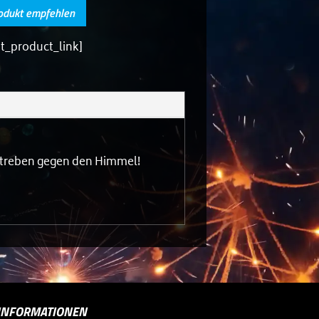
odukt empfehlen
nt_product_link]
treben gegen den Himmel!
INFORMATIONEN