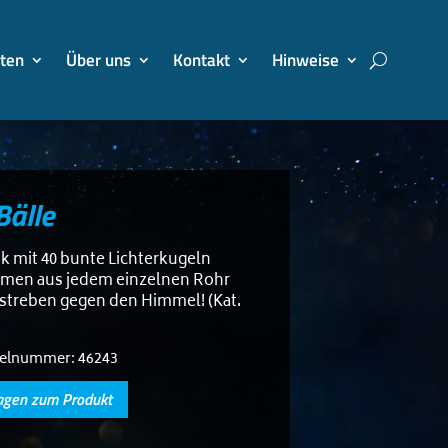
ten
Über uns
Kontakt
Hinweise
Bälle
tk mit 40 bunte Lichterkugeln
men aus jedem einzelnen Rohr
streben gegen den Himmel! (Kat.
kelnummer:
46243
agen zum Produkt