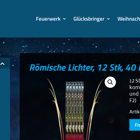
Feuerwerk
Glücksbringer
Weihnach
Römische Lichter, 12 Stk, 40 
12 S
kom
und 
F2)
Arti
Fr