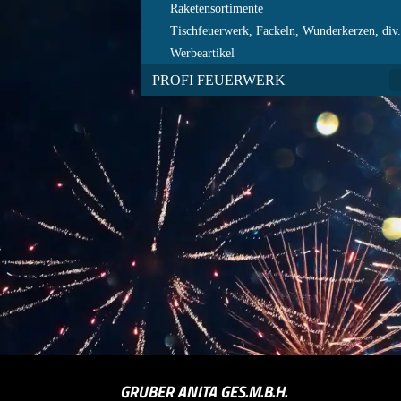
Raketensortimente
Tischfeuerwerk, Fackeln, Wunderkerzen, div
Werbeartikel
PROFI FEUERWERK
GRUBER ANITA GES.M.B.H.