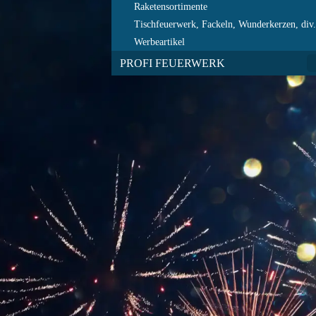
Raketensortimente
Tischfeuerwerk, Fackeln, Wunderkerzen, div
Werbeartikel
PROFI FEUERWERK