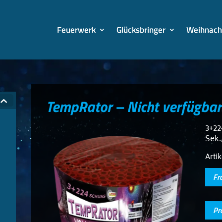
Feuerwerk
Glücksbringer
Weihnach
TempRator – Nicht verfügbar
3+22
Sek.
Arti
Fr
Pr