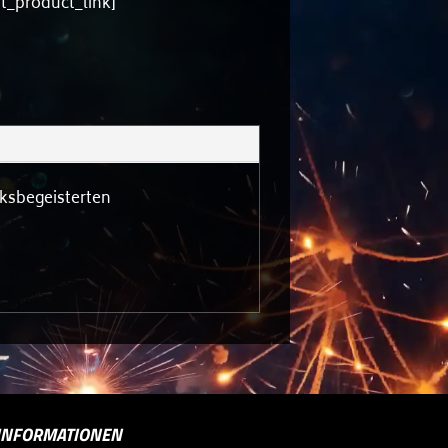
nt_product_link]
rksbegeisterten
INFORMATIONEN