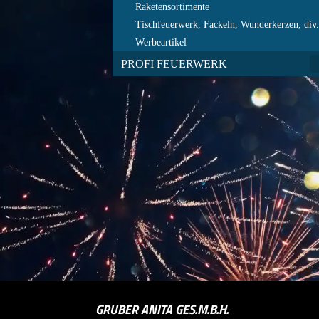
Raketensortimente
Tischfeuerwerk, Fackeln, Wunderkerzen, div
Werbeartikel
PROFI FEUERWERK
GRUBER ANITA GES.M.B.H.