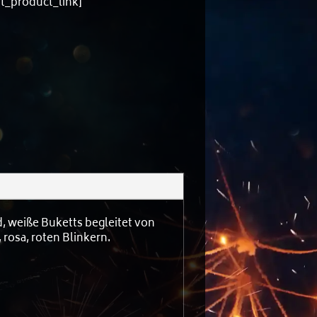
nt_product_link]
d, weiße Buketts begleitet von
 rosa, roten Blinkern.