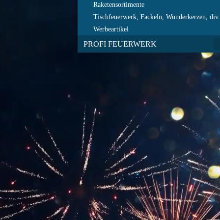
Raketensortimente
Tischfeuerwerk, Fackeln, Wunderkerzen, div
Werbeartikel
PROFI FEUERWERK