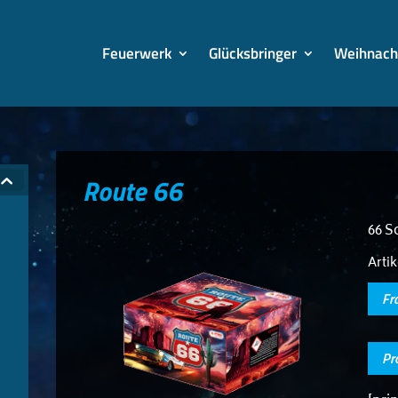
Feuerwerk
Glücksbringer
Weihnach
Route 66
66 S
Arti
Fr
Pr